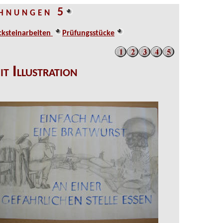
 h n u n g e n 5
cksteinarbeiten
Prüfungsstücke
t Illustration