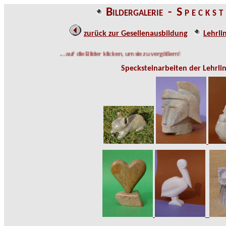
Bildergalerie - S p e c k s t 
zurück zur Gesellenausbildung
Lehrli
... auf die Bilder klicken, um sie zu vergößern!
Specksteinarbeiten der Lehrlin