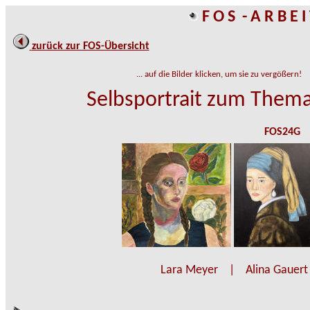
F O S - A R B E
zurück zur FOS-Übersicht
... auf die Bilder klicken, um sie zu vergößern!
Selbsportrait zum Thema
FOS24G
Lara Meyer | Alina Gauert